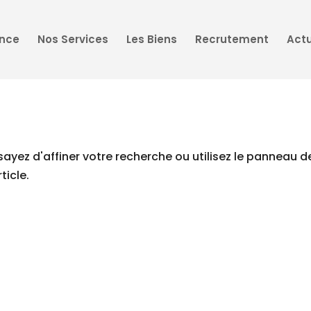
ence
Nos Services
Les Biens
Recrutement
Actu
yez d'affiner votre recherche ou utilisez le panneau d
ticle.