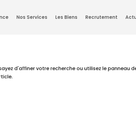
ence
Nos Services
Les Biens
Recrutement
Actu
yez d'affiner votre recherche ou utilisez le panneau d
ticle.