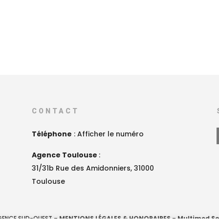
CONTACT
Téléphone
:
Afficher le numéro
Agence Toulouse
:
31/31b Rue des Amidonniers, 31000
Toulouse
AGENCE SUD-OUEST –
MENTIONS LÉGALES & HONORAIRES
–
Multimed So