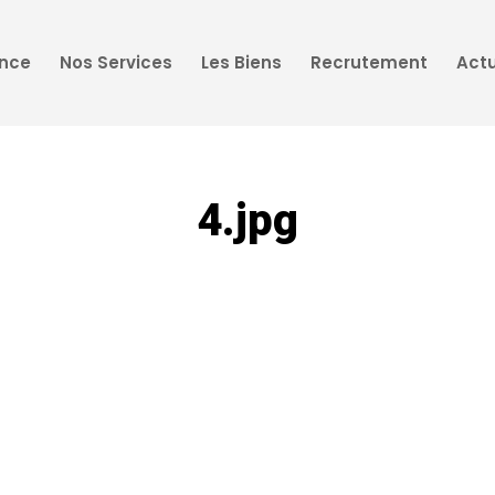
ence
Nos Services
Les Biens
Recrutement
Actu
4.jpg