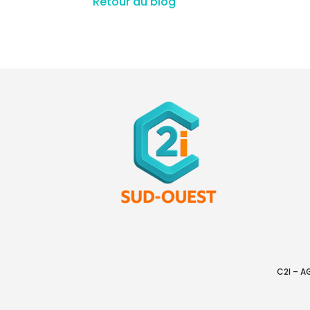
Retour au blog
C2I – 