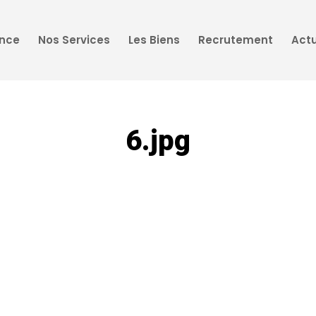
ence
Nos Services
Les Biens
Recrutement
Actu
6.jpg