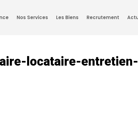
ence
Nos Services
Les Biens
Recrutement
Actu
taire-locataire-entretien