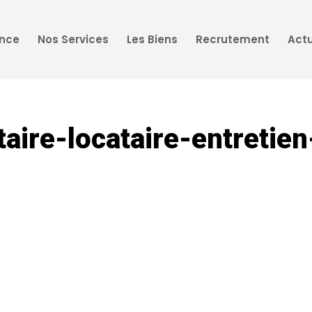
ence
Nos Services
Les Biens
Recrutement
Actu
taire-locataire-entretie