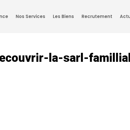
ence
Nos Services
Les Biens
Recrutement
Actu
ecouvrir-la-sarl-famillia